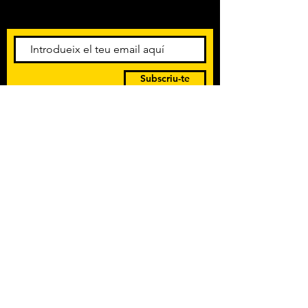
esdeveniments. Registra't per
rebre el butlletí informatiu.
Subscriu-te
POLÍTICA DE PRIVACITAT
TERMES I CONDICIONS