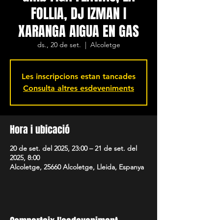
FOLLIA, DJ IZMAN I
XARANGA AIGUA EN GAS
ds., 20 de set.
  |  
Alcoletge
Les inscripcions estan tancades
Consulta altres esdeveniments
Hora i ubicació
20 de set. del 2025, 23:00 – 21 de set. del
2025, 8:00
Alcoletge, 25660 Alcoletge, Lleida, Espanya