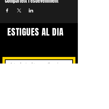
Comparteix l'esdeveniment
ESTIGUES AL DIA
Amb els darrers concerts i
esdeveniments. Registra't per
rebre el butlletí informatiu.
Subscriu-te