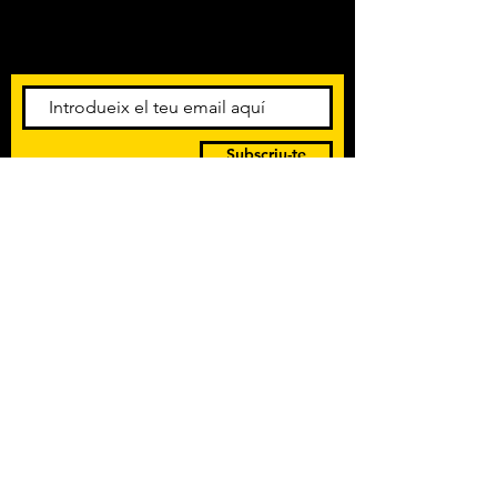
Amb els darrers concerts i
esdeveniments. Registra't per
rebre el butlletí informatiu.
Subscriu-te
POLÍTICA DE PRIVACITAT
TERMES I CONDICIONS