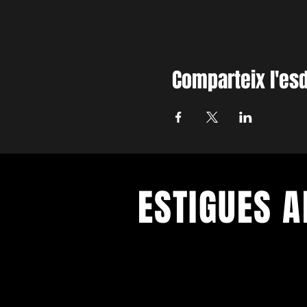
Comparteix l'es
ESTIGUES A
Amb els darrers concerts i esdeve