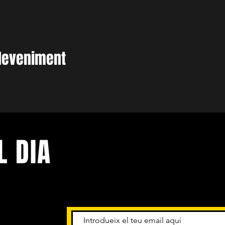
deveniment
L DIA
niments.