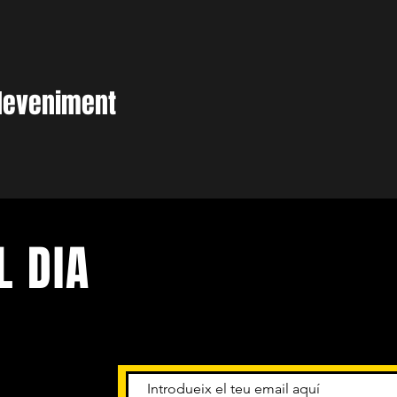
deveniment
L DIA
niments.