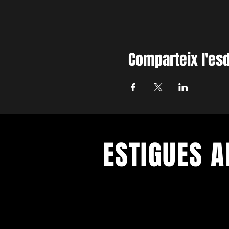
Comparteix l'es
ESTIGUES A
Amb els darrers concerts i esdeve