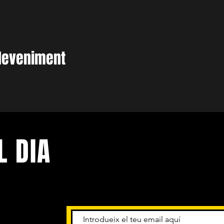
deveniment
L DIA
niments.