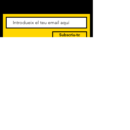
esdeveniments. Registra't per
rebre el butlletí informatiu.
Subscriu-te
POLÍTICA DE PRIVACITAT
TERMES I CONDICIONS