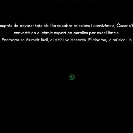
Price
0,00 €
esprés de devorar tots els llibres sobre relacions i convivència, Óscar s’
convertit en el còmic expert en parelles per excel·lència.
Enamorar-se és molt fàcil, el difícil ve després. El cinema, la música i la
iteratura ens han venut una imatge idíl·lica de l’amor i de les relacions 
parella és complicada, encara que val la pena l’esforç.
erò com mantenir l’espurna del primer dia després de diversos anys? 
aquest nou xou, Óscar Sáenz comparteix una sèrie de consells en to
d’humor sobre com podem fer que la nostra relació sigui sana i duri fin
e la mort ens separi. Vine a riure’t amb les seves experiències en prim
persona. I com diu el refrany: Los amores reídos son los más queridos.