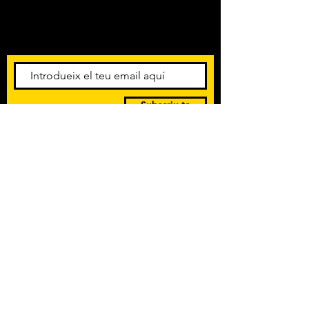
Amb els darrers concerts i
esdeveniments. Registra't per
rebre el butlletí informatiu.
Subscriu-te
POLÍTICA DE PRIVACITAT
TERMES I CONDICIONS