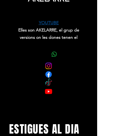
Price
0,00 €
YOUTUBE
Elles son AKELARRE, el grup de
versions on les dones tenen el
poder. Famós per la seva energia
hipnòtica, repassa els millors hits de la
història del rock i del pop i les
novetats més fresques del panorama
nacional i internacional.
Un autèntic pols entre el públic i
elles, que et submergiran de ple en
una “ festa pagana” per a totes les
edats.
ESTIGUES AL DIA