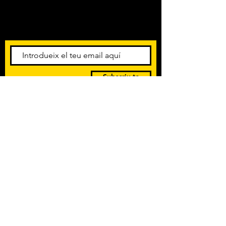
Amb els darrers concerts i
esdeveniments. Registra't per
rebre el butlletí informatiu.
Subscriu-te
POLÍTICA DE PRIVACITAT
TERMES I CONDICIONS