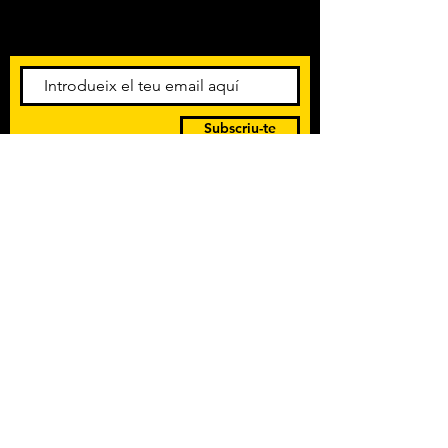
esdeveniments. Registra't per
rebre el butlletí informatiu.
Subscriu-te
POLÍTICA DE PRIVACITAT
TERMES I CONDICIONS