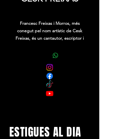
Price
0,00 €
Francesc Freixas i Morros, més
conegut pel nom artístic de Cesk
Freixas, és un cantautor, escriptor i
activista polític català que, juntament
amb altres artistes d’arreu del país,
forma part de l’actual escena de
cançó en llengua catalana.
ESTIGUES AL DIA