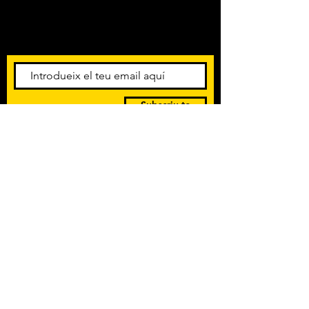
Amb els darrers concerts i
esdeveniments. Registra't per
rebre el butlletí informatiu.
Subscriu-te
POLÍTICA DE PRIVACITAT
TERMES I CONDICIONS