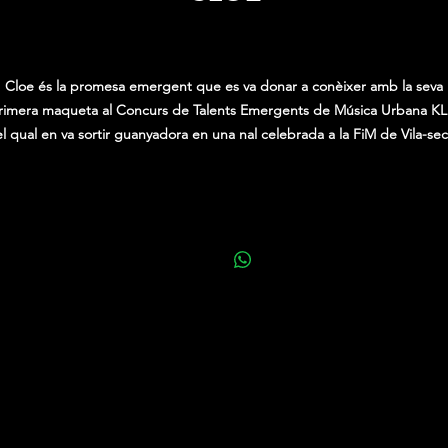
Price
0,00 €
Cloe és la promesa emergent que es va donar a conèixer amb la seva
rimera maqueta al Concurs de Talents Emergents de Música Urbana KL
l qual en va sortir guanyadora en una nal celebrada a la FiM de Vila-sec
n ja va demostrar que té un talent innegable com a cantant i productor
 2024 és el seu any de debut, però Cloe és sens dubte un talent a tenir
compte i una de les joves amb més projecció del panorama.