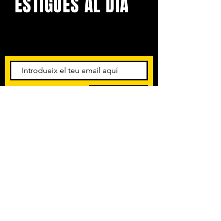
ESTIGUES AL DIA
Amb els darrers concerts i
esdeveniments. Registra't per
rebre el butlletí informatiu.
Subscriu-te
POLÍTICA DE PRIVACITAT
TERMES I CONDICIONS