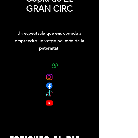
GRAN CIRC
Price
0,00 €
Un espectacle que ens convida a
emprendre un viatge pel món de la
paternitat.
El famós Geppetto, de sobte,
descobreix què significa ser pare
gràcies a la seva marioneta.
El clown Bergamotto relatarà les
vivències quotidianes amb el seu
adorable petit osset de peluix, amb
qui viurà aventures molt emocionants.