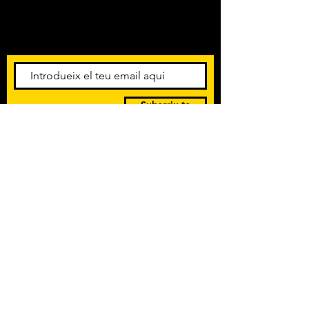
Amb els darrers concerts i
esdeveniments. Registra't per
rebre el butlletí informatiu.
Subscriu-te
POLÍTICA DE PRIVACITAT
TERMES I CONDICIONS