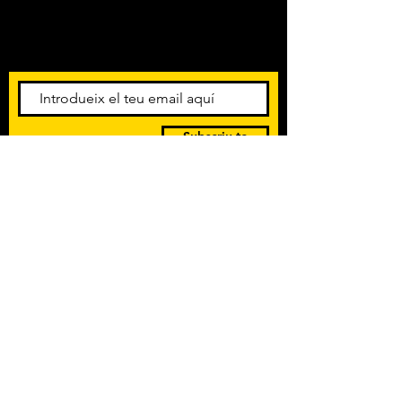
Amb els darrers concerts i
esdeveniments. Registra't per
rebre el butlletí informatiu.
Subscriu-te
POLÍTICA DE PRIVACITAT
TERMES I CONDICIONS