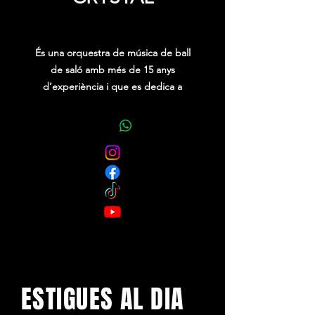
Price
0,00 €
És una orquestra de música de ball
de saló amb més de 15 anys
d’experiència i que es dedica a
amenitzar tot tipus de festes i balls.
La seva formación actual està
composta de 5 integrants, dels quals
4 són instrumentistes i 1 és cantant
solista.
Ofereixen un repertori variat i
actualitzat, amb capacitat d’adaptació
a tot tipus de música.
ESTIGUES AL DIA