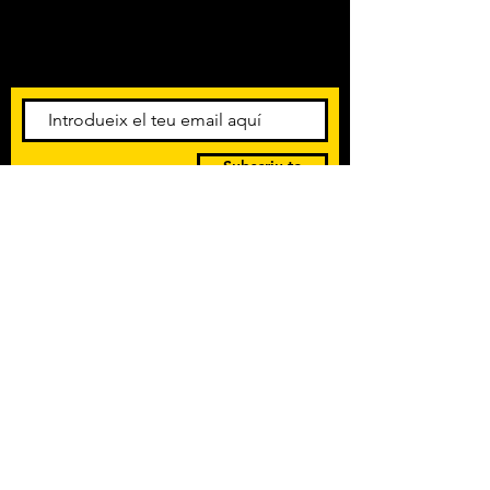
Amb els darrers concerts i
esdeveniments. Registra't per
rebre el butlletí informatiu.
Subscriu-te
POLÍTICA DE PRIVACITAT
TERMES I CONDICIONS