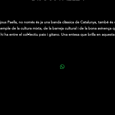
Price
0,00 €
jous Paella, no només és ja una banda clàssica de Catalunya, també és
emple de la cultura mixta, de la barreja cultural i de la bona avinença 
hi ha entre el col•lectiu paio i gitano. Una entesa que brilla en aquesta
comunitat i que ha fet créixer aquest projecte des de fa més de 20 anys
erseguint un espai de trobada intercultural i intergeneracional, amb frui
 reconeixement en un llarg recorregut, repertori i participació en festiv
nternacionals. En aquesta ocasió, Dijous Paella s’enfoca a un repertori m
tradicional, i ofereix un bon repàs per tota la rumba ballable més clàssic
mb peces pròpies i també un repertori que va des de Peret, fins a Ga
Perez o Los Amaya, amb aires de salsa clàssica i boogaloo. Una festa qu
agradarà a tots els públics de totes les edats.