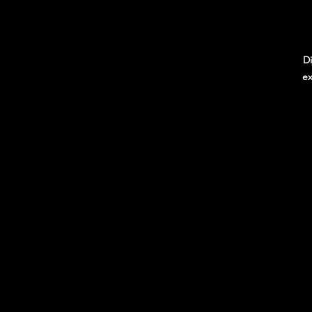
Di
ex
p
de
i
a