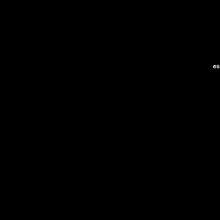
es
di
s
A
B