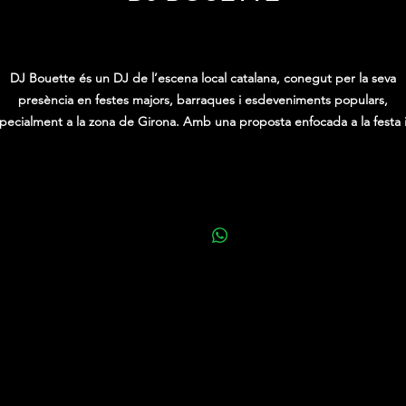
Price
0,00 €
DJ Bouette és un DJ de l’escena local catalana, conegut per la seva
presència en festes majors, barraques i esdeveniments populars,
pecialment a la zona de Girona. Amb una proposta enfocada a la festa i
directe, s’ha consolidat com una aposta habitual en programacions
nocturnes i actes juvenils.
El seu estil musical combina urban, EDM i techno, construint sessions
nàmiques i progressives pensades per mantenir la pista activa durant t
la nit. Les seves actuacions destaquen per l’energia, la capacitat
d’adaptació al públic i una selecció musical orientada a generar ambien
festiu i participatiu.
Ha participat en múltiples esdeveniments com festes majors, cap d’anys 
essions de barraques, compartint cartell amb altres DJs i formant part 
la nova generació de selectors que dinamitzen l’escena festiva local.
mb una trajectòria vinculada al territori i una clara vocació pel directe, 
ouette és una proposta ideal per a nits de festa, esdeveniments juvenils
programacions que busquen ritme, energia i connexió amb el públic.