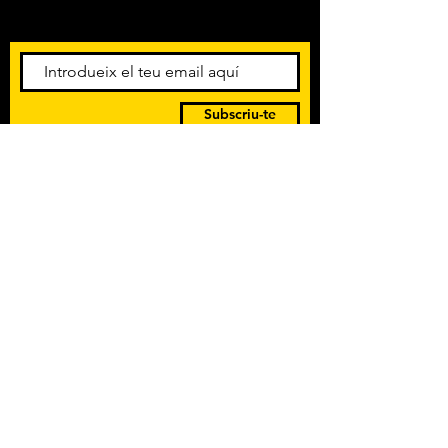
esdeveniments. Registra't per
rebre el butlletí informatiu.
Subscriu-te
POLÍTICA DE PRIVACITAT
TERMES I CONDICIONS