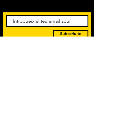
esdeveniments. Registra't per
rebre el butlletí informatiu.
Subscriu-te
POLÍTICA DE PRIVACITAT
TERMES I CONDICIONS