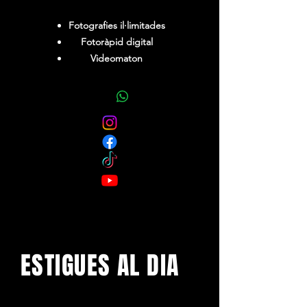
Fotografies il·limitades
Fotoràpid digital
Videomaton
Kit atrezzo
1 monitor
2 hores
ESTIGUES AL DIA
Amb els darrers concerts i