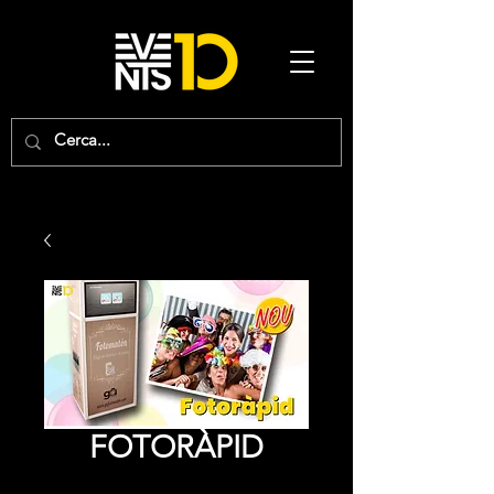
FOTORÀPID
Price
0,00 €