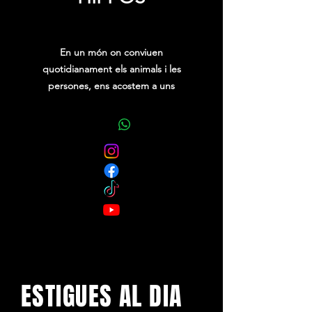
Price
0,00 €
En un món on conviuen
quotidianament els animals i les
persones, ens acostem a uns
hipopòtams que agafen el camí del
mig. Són persones disfressades
d’’animal o bé hipopòtams que es
busquen dins els individus que
ocupen el seu cos? Acompanyem
aquests hipopòtams en un recorregut
físic que podria ser una faula, una
metàfora o, senzillament, una
proposta per a tots els públics de la
qual podem formar part.
ESTIGUES AL DIA