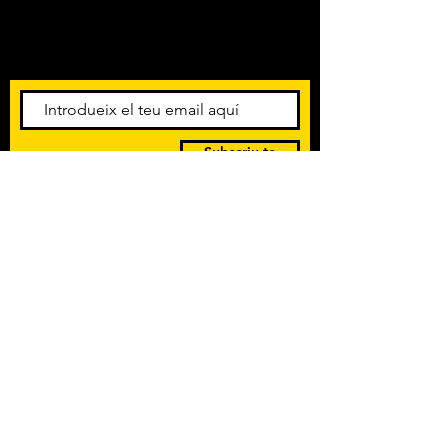
Amb els darrers concerts i
esdeveniments. Registra't per
rebre el butlletí informatiu.
Subscriu-te
POLÍTICA DE PRIVACITAT
TERMES I CONDICIONS