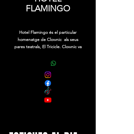
FLAMINGO
Price
0,00 €
Hotel Flamingo és el particular
homenatge de Clownic als seus
pares teatrals, El Tricicle. Clownic va
ser creat pel famós trio català i,
durant molts anys, va representar els
seus espectacles allà on ells no
podien arribar.
Tenen l’objectiu de fer riure el públic
cada 10 segons amb un ritme
trepidant, aquest cop darrere del
taulell de la recepció de l’Hotel
Flamingo.