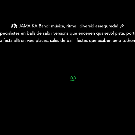
Price
0,00 €
💃🕺 JAMAIKA Band: música, ritme i diversió assegurada! 🎶
pecialistes en balls de saló i versions que encenen qualsevol pista, por
la festa allà on van: places, sales de ball i festes que acaben amb totho
ballant fins a l’última cançó. 🔥
 Un directe ple d’energia, repertori per a totes les edats i un estil que
farà moure sense parar.
✨ JAMAIKA Band… la banda que converteix qualsevol nit
en una gran festa!