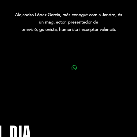
0,00 €
​​​Alejandro López García, més conegut com a Jandro, és
un mag, actor, presentador de
televisió, guionista, humorista i escriptor valencià.
Malgrat haver estudiat telecomunicacions, acabà dedicant-se a la màgia
convertint-se en un especialista en màgia còmica, amb un humor molt
racterístic i inimitable, expert en crear un tipus de màgia no convencion
Així, va aconseguir el títol de "Campió d'Espanya de Màgia Còmica".
L DIA