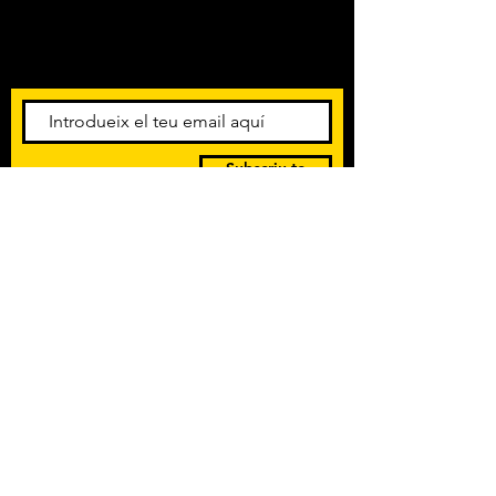
Amb els darrers concerts i
esdeveniments. Registra't per
rebre el butlletí informatiu.
Subscriu-te
POLÍTICA DE PRIVACITAT
TERMES I CONDICIONS