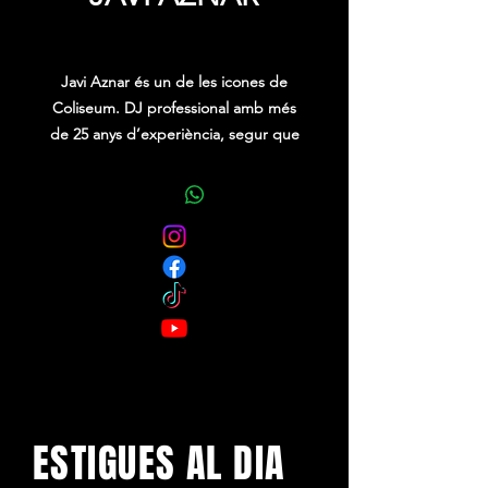
Price
0,00 €
Javi Aznar és un de les icones de
Coliseum. DJ professional amb més
de 25 anys d’experiència, segur que
t’ha fet ballar amb les seves sessions i
la seva música en algunes de les
cabines i festivals més prestigiosos
del nostre país
ESTIGUES AL DIA