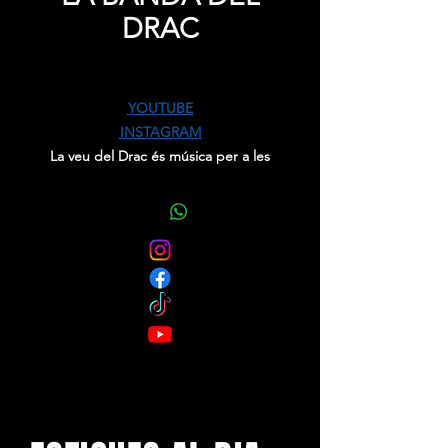
DRAC
Price
0,00 €
YOUTUBE
INSTAGRAM
La veu del Drac és música per a les
oïdes humanes. La seva melodia és
tan dolça que omple, sedueix i atreu i
és dificil resistir-se a ella.
Uns éssers embruixats missatgers de
la música. Són la Banda del
Drac, guardonats com a millor
formació de ball de Catalunya als
Premis Arc 2009.