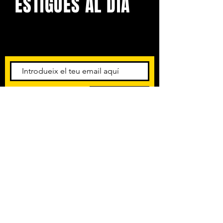
ESTIGUES AL DIA
Amb els darrers concerts i
esdeveniments. Registra't per
rebre el butlletí informatiu.
Subscriu-te
POLÍTICA DE PRIVACITAT
TERMES I CONDICIONS