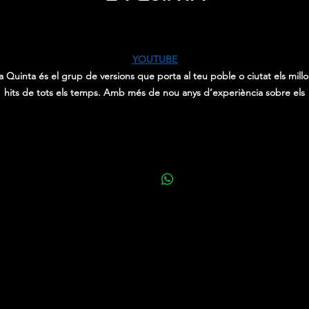
Price
0,00 €
YOUTUBE
a Quinta és el grup de versions que porta al teu poble o ciutat els millo
hits de tots els temps. Amb més de nou anys d’experiència sobre els
escenaris, aquest grup de joves de Solsona farà cantar i ballar el públic
indispensable i partícep en cada moment del concert.
Un directe potent, dinàmic i variat de dues hores és marca de la casa. E
ateix passa amb el seu repertori, que inclou des d’èxits històrics de to
els temps fins a les últimes novetats del país i de tots els estils.