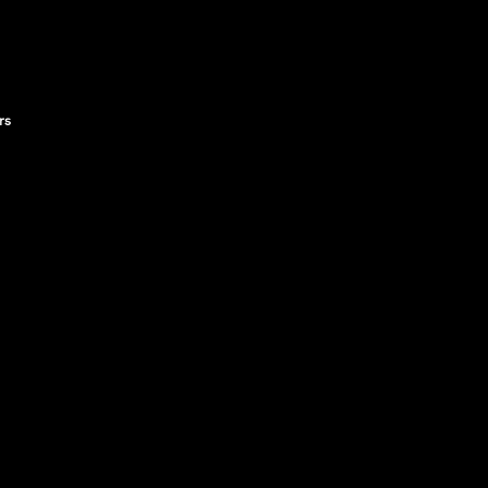
rs
,
l
ts