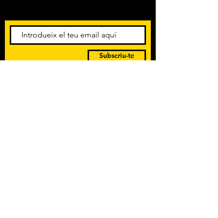
esdeveniments. Registra't per
rebre el butlletí informatiu.
Subscriu-te
POLÍTICA DE PRIVACITAT
TERMES I CONDICIONS