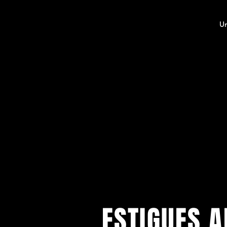
Un
p
a
ESTIGUES A