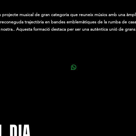
0,00 €
 projecte musical de gran categoria que reuneix músics amb una àmpli
reconeguda trajectòria en bandes emblemàtiques de la rumba de cas
nostra.. Aquesta formació destaca per ser una autèntica unió de grans
talents, que despleguen tot el seu art fent el que millor saben fer: toca
amb una mestria excepcional i encomanar la seva alegria desbordant al
úblic. A dalt de l’escenari, el seu entusiasme i passió són inconfusibles,
ixò es reflecteix tant en la seva interpretació com en el repertori que h
triat, ple de les rumbes més conegudes i estimades pel públic. Una
experiència musical a ritme del ventilador.
L DIA