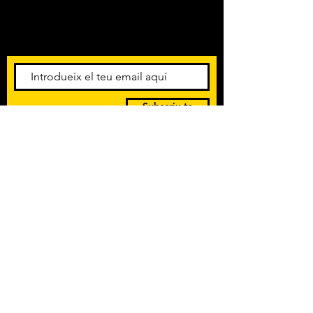
Amb els darrers concerts i
esdeveniments. Registra't per
rebre el butlletí informatiu.
Subscriu-te
POLÍTICA DE PRIVACITAT
TERMES I CONDICIONS