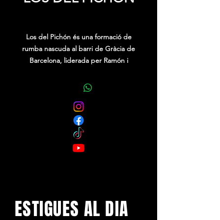
Price
0,00 €
Los del Pichón
és una formació de
rumba nascuda al barri de Gràcia de
Barcelona, liderada per Ramón i
Ismael, que porta l’essència més
autèntica de la rumba catalana a
escenaris, casaments, festes majors i
celebracions privades. Amb un estil
proper, alegre i carregat de ritme, el
grup destaca per la seva capacitat de
crear un ambient festiu i participatiu,
on la música es converteix en el punt
de trobada perfecte per cantar, ballar
i compartir moments inoblidables.
ESTIGUES AL DIA