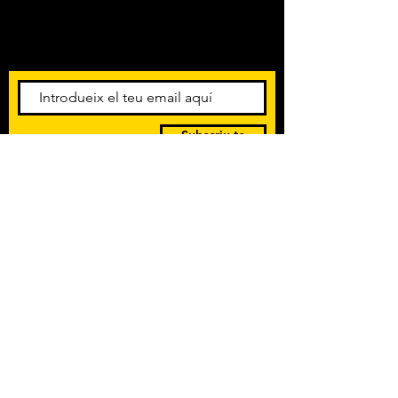
Amb els darrers concerts i
esdeveniments. Registra't per
rebre el butlletí informatiu.
Subscriu-te
POLÍTICA DE PRIVACITAT
TERMES I CONDICIONS