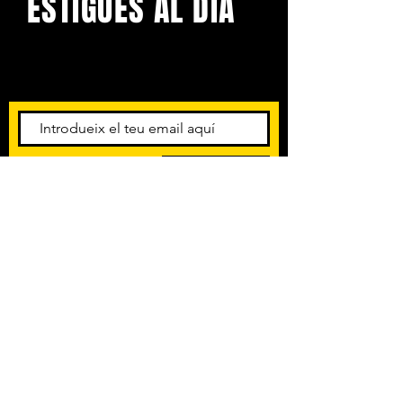
ESTIGUES AL DIA
Amb els darrers concerts i
esdeveniments. Registra't per
rebre el butlletí informatiu.
Subscriu-te
POLÍTICA DE PRIVACITAT
TERMES I CONDICIONS