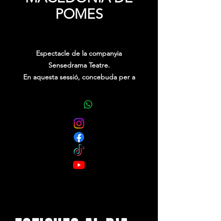
POMES
Price
0,00 €
Espectacle de la companyia
Sensedrama Teatre.
En aquesta sessió, concebuda per a
infants, recitem, cantem, ballem i
gaudim de totes les formes en què
se'ns pot presentar la poesia. Ens
apropem a ella com un joc perquè els
infants, tot divertint-se, coneguin
totes les seves possibilitats: dites,
refranys, poemes il·lustrats,
endevinalles, embarbussaments,
cançons, poemes inacabats,
cal·ligrames...