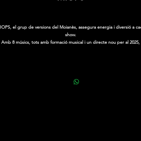
Price
0,00 €
IOPS, el grup de versions del Moianès, assegura energia i diversió a ca
show.
Amb 8 músics, tots amb formació musical i un directe nou per al 2025,
ofereixen una festa participativa.
Interpreten els grans èxits amb creativitat i passió, travessant diversos
gèneres amb estil únic. A destacar la seva intro espectacular del show.
Has sentit a parlar del flam volador?