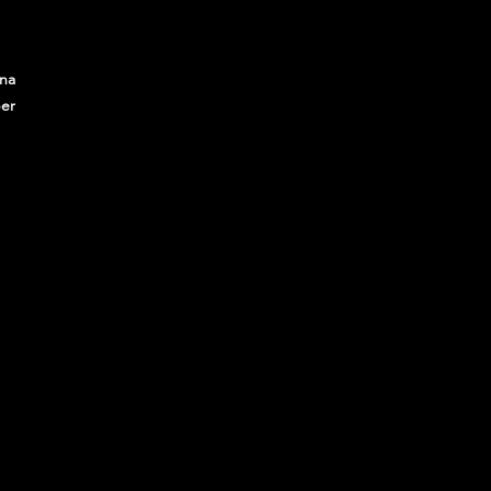
na
per