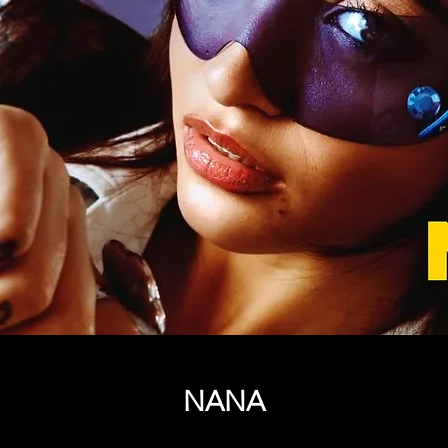
NANA
Price