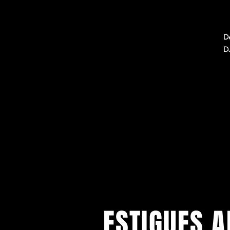
D
DJ
ESTIGUES A