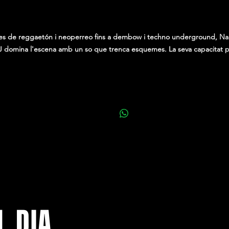
0,00 €
es de reggaetón i neoperreo fins a dembow i techno underground, Na
 domina l'escena amb un so que trenca esquemes. La seva capacitat 
a fusionar gèneres urbans amb beats electrònics l'ha convertit en un
referent dins de la música underground.
L DIA