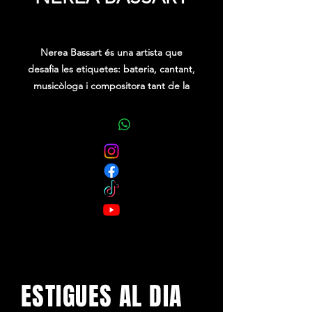
Price
0,00 €
Nerea Bassart és una artista que
desafia les etiquetes: bateria, cantant,
musicòloga i compositora tant de la
música com de les lletres. Al costat
de Pau Josa (guitarra) i Xavi Pomar
(baix i pads).
ESTIGUES AL DIA