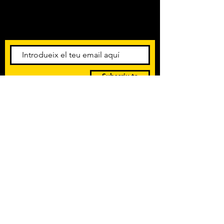
Amb els darrers concerts i
esdeveniments. Registra't per
rebre el butlletí informatiu.
Subscriu-te
POLÍTICA DE PRIVACITAT
TERMES I CONDICIONS