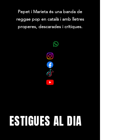
Pepet i Marieta és una banda de
reggae pop en català i amb lletres
properes, descarades i crítiques.
Companys de carretera de bandes
com Oques Grasses, Els Catarres,
Txarango, Buhos, Zoo, entre altres,
són capaços d'armar una festa brutal
a base de reggae, ska, pop, rock,
música urbana o jota.
ESTIGUES AL DIA
Amb els darrers concerts i