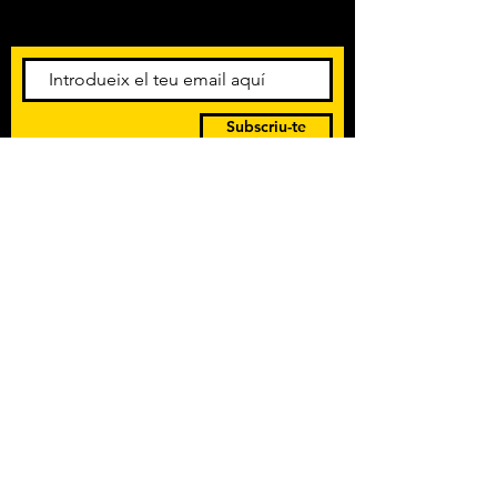
esdeveniments. Registra't per
rebre el butlletí informatiu.
Subscriu-te
POLÍTICA DE PRIVACITAT
TERMES I CONDICIONS