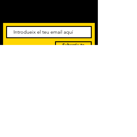
Amb els darrers concerts i
esdeveniments. Registra't per
rebre el butlletí informatiu.
Subscriu-te
POLÍTICA DE PRIVACITAT
TERMES I CONDICIONS