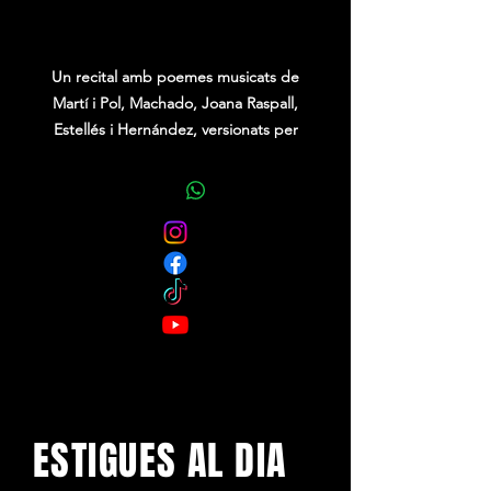
Price
0,00 €
Un recital amb poemes musicats de
Martí i Pol, Machado, Joana Raspall,
Estellés i Hernández, versionats per
Rubén Lorenzo (piano) i Domi Garcia
(veu). Inclou cançons popularitzades
per Lluís Llach, Serrat, Roba Estesa o
Marina Rossell.
ESTIGUES AL DIA