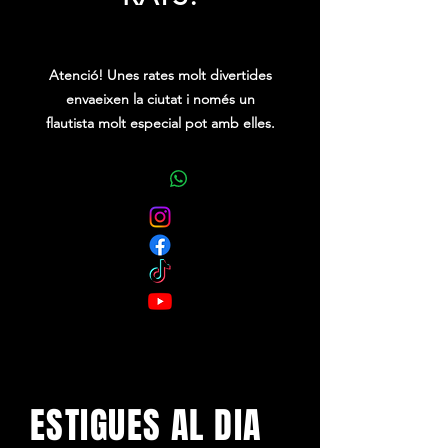
Price
0,00 €
Atenció! Unes rates molt divertides
envaeixen la ciutat i només un
flautista molt especial pot amb elles.
Rats! és un espectacle de carrer
itinerant, basat en el conte tradicional
El flautista d’Hamelin.
Una adaptació gegant i gamberra de
la història, on unes rates juguen amb
tot allò que es troben pel carrer,
seguint els passos del flautista que les
guia des de les alçades.
Espectacle de la companyia Campi
Qui Pugui
ESTIGUES AL DIA