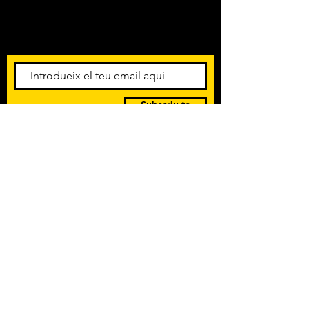
Amb els darrers concerts i
esdeveniments. Registra't per
rebre el butlletí informatiu.
Subscriu-te
POLÍTICA DE PRIVACITAT
TERMES I CONDICIONS