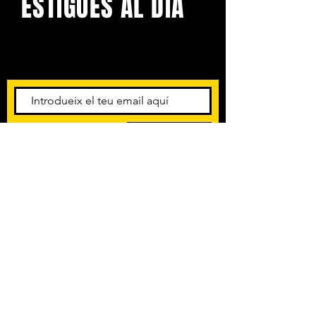
ESTIGUES AL DIA
Amb els darrers concerts i
esdeveniments. Registra't per
rebre el butlletí informatiu.
Subscriu-te
POLÍTICA DE PRIVACITAT
TERMES I CONDICIONS