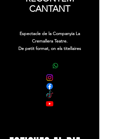
CANTANT
Price
0,00 €
Espectacle de la Companyia La
Cremallera Teatre.
De petit format, on els titellaires
trauran del seu màgic llibre, titelles
que ens portaran a un conte cantat o
una canço contada, ves a saber, però
ben segur que us sabreu tot el seu
repertori.