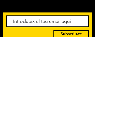
esdeveniments. Registra't per
rebre el butlletí informatiu.
Subscriu-te
POLÍTICA DE PRIVACITAT
TERMES I CONDICIONS