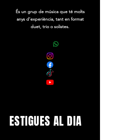
És un grup de música que té molts
anys d’experiència, tant en format
duet, trio o solistes.
El seu repertori de Ball ha estat
seleccionat en cada ocasió i per cada
tipus de públic.
També disposen d'un bon equip de
so i de llum.
ESTIGUES AL DIA
Amb els darrers concerts i