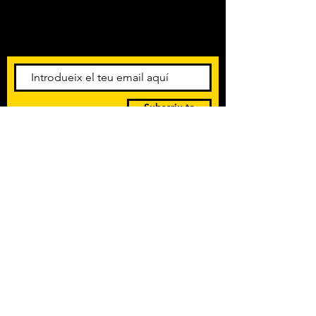
Amb els darrers concerts i
esdeveniments. Registra't per
rebre el butlletí informatiu.
Subscriu-te
POLÍTICA DE PRIVACITAT
TERMES I CONDICIONS