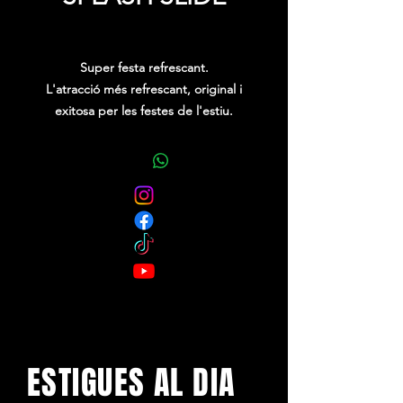
Price
0,00 €
Super festa refrescant.
L'atracció més refrescant, original i
exitosa per les festes de l'estiu.
Per a totes les edats, amb un i dos
carrils de biaxada, des de 35 fins a
210 metres.
ESTIGUES AL DIA