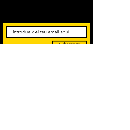
Amb els darrers concerts i
esdeveniments. Registra't per
rebre el butlletí informatiu.
Subscriu-te
POLÍTICA DE PRIVACITAT
TERMES I CONDICIONS