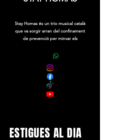
Price
0,00 €
Stay Homas és un trio musical català
que va sorgir arran del confinament
de prevenció per minvar els
encomanaments de Covid-19.
Els 3 múscis compartien un pis a
l'Eixample barcelonès des d'uns
mesos abans del confinament. El nom
del grup és una derivació de
l'expressió anglesa "stay home", és a
dir, queda't a casa.
ESTIGUES AL DIA