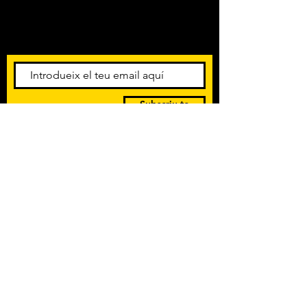
Amb els darrers concerts i
esdeveniments. Registra't per
rebre el butlletí informatiu.
Subscriu-te
POLÍTICA DE PRIVACITAT
TERMES I CONDICIONS