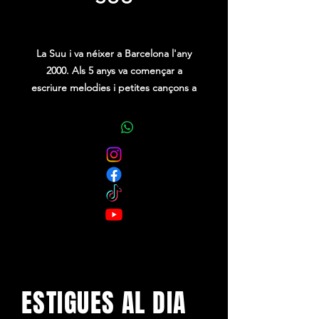
Price
0,00 €
La Suu i va néixer a Barcelona l'any
2000. Als 5 anys va començar a
escriure melodies i petites cançons a
l'esbarjo, volia ser Amaia Montero de
l'Oreja de Van Gogh . Amb 18 anys
va publicar un disc "Natural" sense
saber que seria el primer de tres. El
2020 va sortir "Ventura". En aquest
disc es va enamorar de l'indie i de les
cançons intenses. "Karaoke" va sortir
el 2022 i s'abraçs al pop-rock, sense
perdre aquesta essència indie-
intimista en què tant li agrada
recrear-s'hi.
ESTIGUES AL DIA