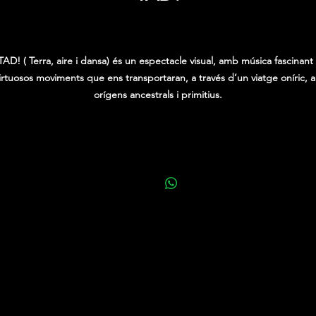
Price
0,00 €
TAD! ( Terra, aire i dansa) és un espectacle visual, amb música fascinant 
irtuosos moviments que ens transportaran, a través d’un viatge oníric, a
orígens ancestrals i primitius.
n espectacle on la poesia sonora de vent i fang dialoga amb els cossos
ns endinsen en un univers de continguts sensorials, sublims i humans, 
una atmosfera d’imaginació i bellesa.