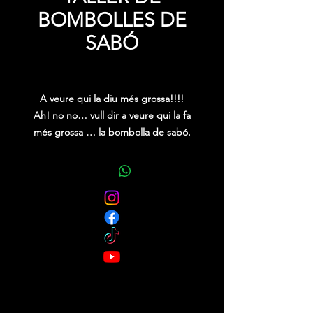
BOMBOLLES DE
SABÓ
Price
0,00 €
A veure qui la diu més grossa!!!!
Ah! no no… vull dir a veure qui la fa
més grossa … la bombolla de sabó.
Seguint les instruccions del monitor,
les podrem fer de totes mides: grans,
petites, mitjanes, rodones, no tan
rodones, ovalades, allargades… vaja
de totes maneres.
No tingueu por, encara que la feu
molt grossa i us exploti al cap, no us
farà gens de mal.
Taller totalment participatiu, on els
nens de totes les edats poden fer