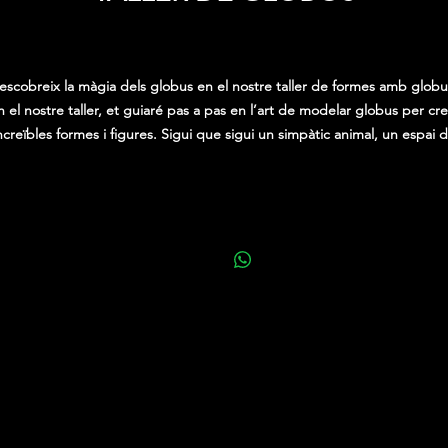
Price
0,00 €
escobreix la màgia dels globus en el nostre taller de formes amb globu
n el nostre taller, et guiaré pas a pas en l’art de modelar globus per cre
ncreïbles formes i figures. Sigui que sigui un simpàtic animal, un espai 
colors o una elaborada escultura, descobriràs com donar vida a les teve
idees amb globus i una mica d’habilitat manual.
El nostre taller de formes amb globus és adequat per a totes les edats 
ivells d’habilitat. No importa si ets un principiant o un expert, estaré aq
er ajudar-te i inspirar-te en cada pas del camí. A més, et proporcionar
t el material necessari per a la teva experiència, així que només hauràs
portar la teva passió i ganes de divertir-te.