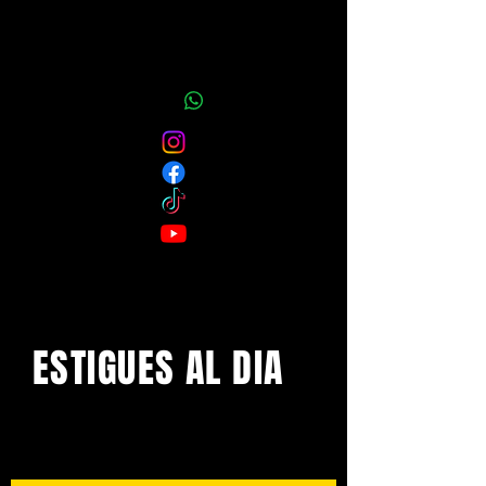
ESTIGUES AL DIA
Amb els darrers concerts i
esdeveniments. Registra't per
rebre el butlletí informatiu.