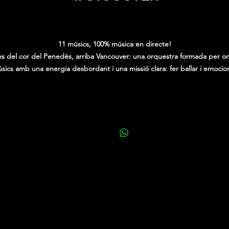
Price
0,00 €
11 músics, 100% música en directe!
s del cor del Penedès, arriba Vancouver: una orquestra formada per o
sics amb una energia desbordant i una missió clara: fer ballar i emocio
tot Catalunya.
Amb una gran trajectòria als escenaris i una passió innegociable per la
música en viu, l’Orquestra Vancouver ofereix un espectacle complet am
concert, ball i marxa, capaç d’arribar a totes les generacions. Un viatge
usical que va dels grans clàssics fins als èxits més actuals, tot interpret
en directe amb qualitat i proximitat.