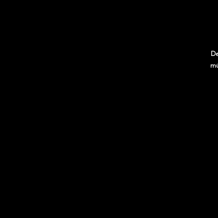
De
mú
m