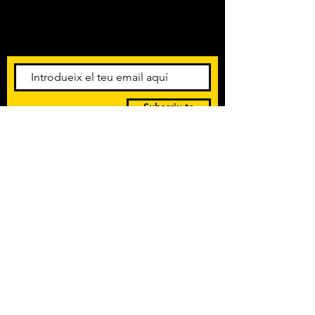
Amb els darrers concerts i
esdeveniments. Registra't per
rebre el butlletí informatiu.
Subscriu-te
POLÍTICA DE PRIVACITAT
TERMES I CONDICIONS