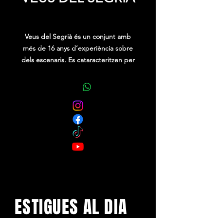
Price
0,00 €
Veus del Segrià és un conjunt amb
més de 16 anys d’experiència sobre
dels escenaris. Es cataracteritzen per
tenir un repertori d’havaneres que no
deixa indiferent a ningún que
l’escolta. S’atreveixen a fer versions
dels clàssics i no tant clàssics, sempre
tenint molta cura i respecte pels
compositors.
ESTIGUES AL DIA